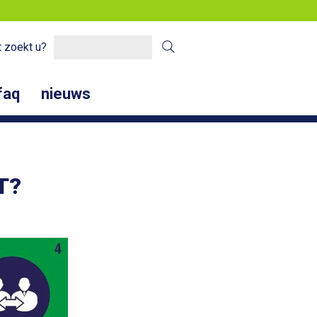
 zoekt u?
faq
nieuws
T?