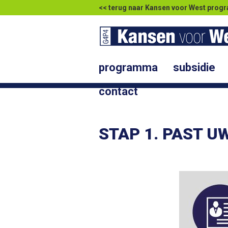
<< terug naar Kansen voor West pr
programma
subsidie
contact
STAP 1. PAST U