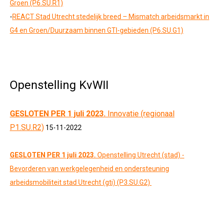
Groen (P6.SU.R1)
-
REACT Stad Utrecht stedelijk breed – Mismatch arbeidsmarkt in
G4 en Groen/Duurzaam binnen GTI-gebieden (P6.SU.G1)
Openstelling KvWII
GESLOTEN PER 1 juli 2023.
Innovatie (regionaal
P1.SU.R2)
15-11-2022
GESLOTEN PER 1 juli 2023.
Openstelling Utrecht (stad) -
Bevorderen van werkgelegenheid en ondersteuning
arbeidsmobiliteit stad Utrecht (gti) (P3.SU.G2)