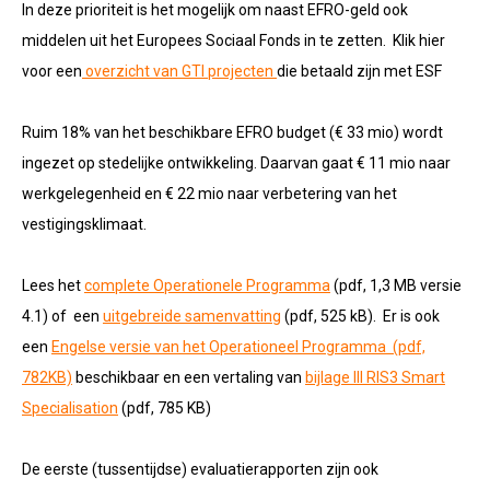
In deze prioriteit is het mogelijk om naast EFRO-geld ook
middelen uit het Europees Sociaal Fonds in te zetten. Klik hier
voor een
overzicht van GTI projecten
die betaald zijn met ESF
Ruim 18% van het beschikbare EFRO budget (€ 33 mio) wordt
ingezet op stedelijke ontwikkeling. Daarvan gaat € 11 mio naar
werkgelegenheid en € 22 mio naar verbetering van het
vestigingsklimaat.
Lees het
complete Operationele Programma
(pdf, 1,3 MB versie
4.1) of een
uitgebreide samenvatting
(pdf, 525 kB). Er is ook
een
Engelse versie van het Operationeel Programma (pdf,
782KB)
beschikbaar en een vertaling van
bijlage III RIS3 Smart
Specialisation
(pdf, 785 KB)
De eerste (tussentijdse) evaluatierapporten zijn ook