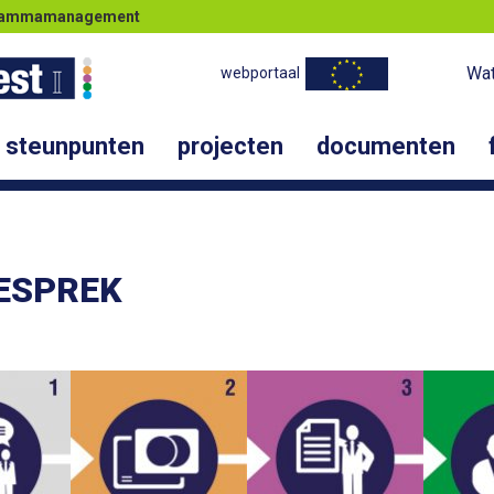
ogrammamanagement
Wat
webportaal
steunpunten
projecten
documenten
GESPREK