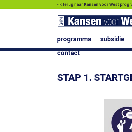
<< terug naar Kansen voor West pr
programma
subsidie
contact
STAP 1. START