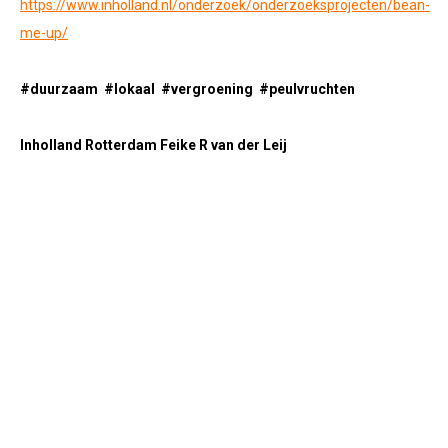
https://www.inholland.nl/onderzoek/onderzoeksprojecten/bean-
me-up/
#duurzaam
#lokaal
#vergroening
#peulvruchten
Inholland Rotterdam
Feike R van der Leij