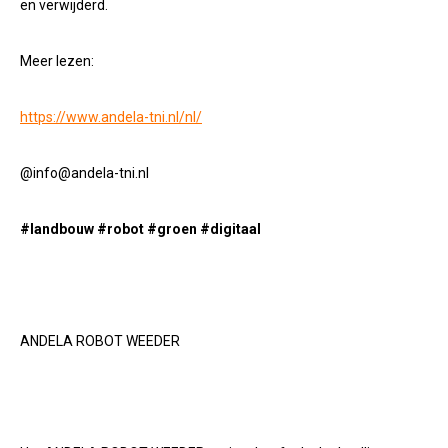
en verwijderd.
Meer lezen:
https://www.andela-tni.nl/nl/
@info@andela-tni.nl
#landbouw
#robot
#groen
#digitaal
ANDELA ROBOT WEEDER