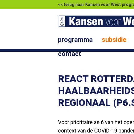
<< terug naar Kansen voor West pr
programma
subsidie
contact
REACT ROTTERD
HAALBAARHEIDS
REGIONAAL (P6.
Voor prioritaire as 6 van het o
context van de COVID-19 pandem