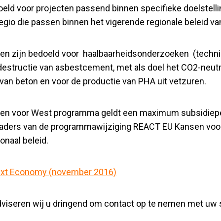
ld voor projecten passend binnen specifieke doelstelling
io die passen binnen het vigerende regionale beleid v
len zijn bedoeld voor haalbaarheidsonderzoeken (techn
 destructie van asbestcement, met als doel het CO2-neut
van beton en voor de productie van PHA uit vetzuren.
nsen voor West programma geldt een maximum subsidiep
kaders van de programmawijziging REACT EU Kansen voor
onaal beleid.
ext Economy (november 2016)
adviseren wij u dringend om contact op te nemen met uw