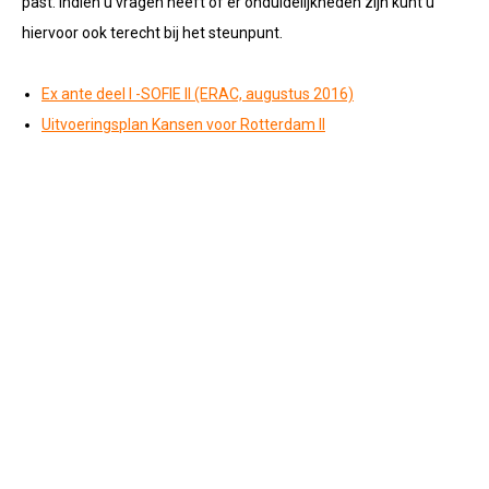
past. Indien u vragen heeft of er onduidelijkheden zijn kunt u
hiervoor ook terecht bij het steunpunt.
Ex ante deel I -SOFIE II (ERAC, augustus 2016)
Uitvoeringsplan Kansen voor Rotterdam II