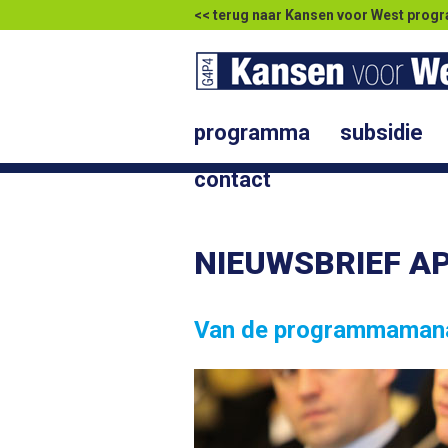
<< terug naar Kansen voor West pr
programma
subsidie
contact
NIEUWSBRIEF AP
Van de programmaman