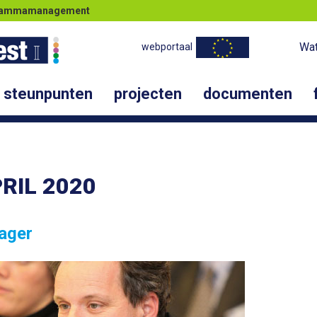
ogrammamanagement
Wat
webportaal
steunpunten
projecten
documenten
RIL 2020
ager