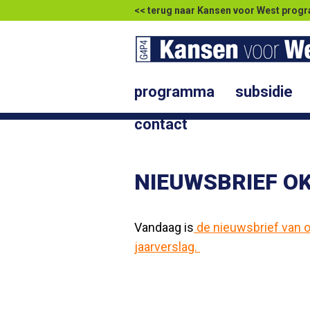
<< terug naar Kansen voor West pr
programma
subsidie
contact
NIEUWSBRIEF O
Vandaag is
de nieuwsbrief van 
jaarverslag.