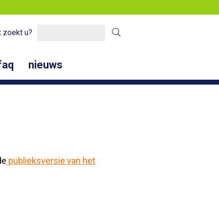
 zoekt u?
faq
nieuws
de
publieksversie van het