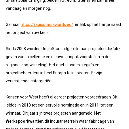
Smart Solar Charging, beide in Utrecht. Stemmen kan alleen
vandaag en morgen nog.
Ga naar
https://regiostarsawards.eu/
en klik op het hartje naast
het project van uw keus.
Sinds 2008 worden RegioStars uitgereikt aan projecten die 'b
lijk
geven van excellentie en nieuwe aanpak voorstellen in de
regionale ontwikkeling'. Het doel is andere regio’s en
projectbeheerders in heel Europa te inspireren. Er zijn
verschillende catergoriën.
Kansen voor West heeft al eerder projecten voorgedragen. Dit
leidde in 2010 tot een eervolle nominatie en in 2011l tot een
winnaar. Dit jaar zijn twee projecten aangemeld:
H
et
Werkspoorkwartier,
dit industrieterrein waar fabricage van