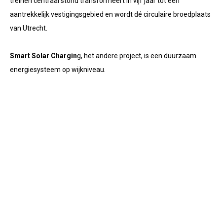
treinen centraal stond transformeert in vijf jaar tot een
aantrekkelijk vestigingsgebied en wordt dé circulaire broedplaats
van Utrecht.
Smart Solar Chargin
g, het andere project, is e
en duurzaam
energiesysteem op wijkniveau.