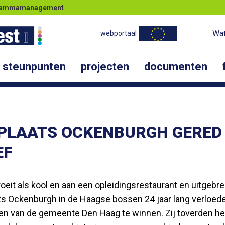
ogrammamanagement
Wat
webportaal
steunpunten
projecten
documenten
PLAATS OCKENBURGH GERED
EF
groeit als kool en aan een opleidingsrestaurant en uitg
s Ockenburgh in de Haagse bossen 24 jaar lang verloede
wen van de gemeente Den Haag te winnen. Zij toverden he