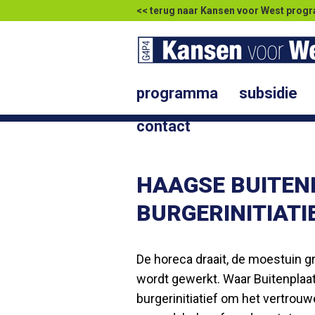
<< terug naar Kansen voor West pr
programma
subsidie
contact
HAAGSE BUITEN
BURGERINITIATI
De horeca draait, de moestuin 
wordt gewerkt. Waar Buitenplaat
burgerinitiatief om het vertrou