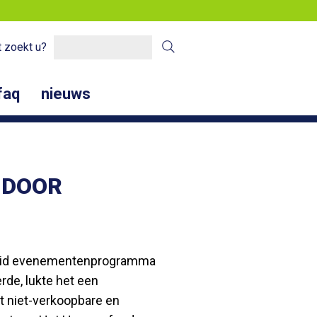
 zoekt u?
faq
nieuws
 DOOR
ebreid evenementenprogramma
rde, lukte het een
t niet-verkoopbare en