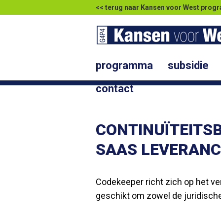
<< terug naar Kansen voor West pr
programma
subsidie
contact
CONTINUÏTEITSB
SAAS LEVERANC
Codekeeper richt zich op het ver
geschikt om zowel de juridische 