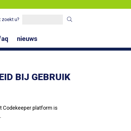
 zoekt u?
faq
nieuws
ID BIJ GEBRUIK
Het Codekeeper platform is
.