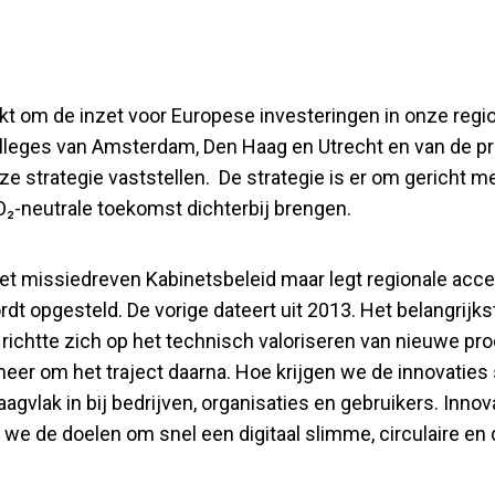
kt om de inzet voor Europese investeringen in onze regi
lleges van Amsterdam, Den Haag en Utrecht en van de pr
ze strategie vaststellen. De strategie is er om gericht m
CO₂-neutrale toekomst dichterbij brengen.
het missiedreven Kabinetsbeleid maar legt regionale acce
t opgesteld. De vorige dateert uit 2013. Het belangrijkst
e richtte zich op het technisch valoriseren van nieuwe p
meer om het traject daarna. Hoe krijgen we de innovaties 
gvlak in bij bedrijven, organisaties en gebruikers. Innova
len we de doelen om snel een digitaal slimme, circulaire e