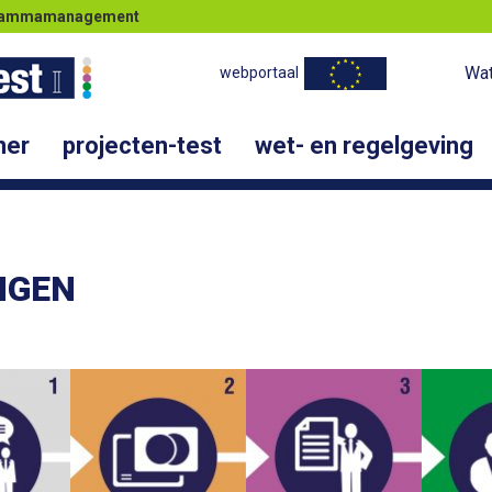
ogrammamanagement
Wat
webportaal
ner
projecten-test
wet- en regelgeving
INGEN