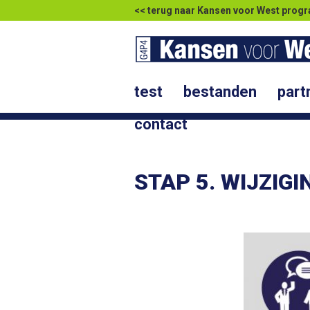
<< terug naar Kansen voor West pr
test
bestanden
part
contact
STAP 5. WIJZIG