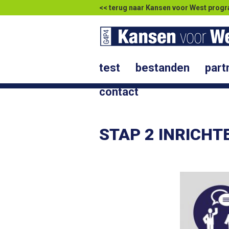
<< terug naar Kansen voor West pr
test
bestanden
part
contact
STAP 2 INRICHT