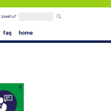
 zoekt u?
faq
home