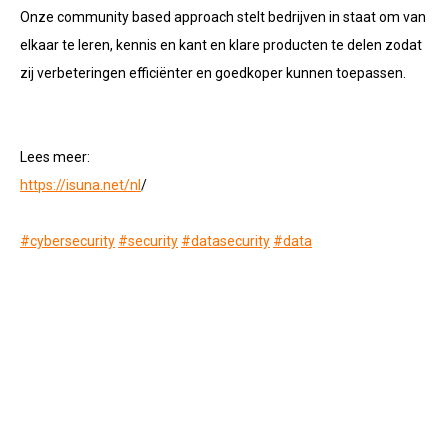
Onze community based approach stelt bedrijven in staat om van
elkaar te leren, kennis en kant en klare producten te delen zodat
zij verbeteringen efficiënter en goedkoper kunnen toepassen.
Lees meer:
https://isuna.net/nl
/
#cybersecurity
#security
#datasecurity
#data