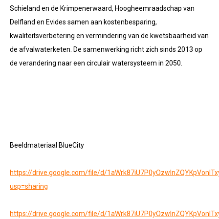
Schieland en de Krimpenerwaard, Hoogheemraadschap van
Delfland en Evides samen aan kostenbesparing,
kwaliteitsverbetering en vermindering van de kwetsbaarheid van
de afvalwaterketen. De samenwerking richt zich sinds 2013 op
de verandering naar een circulair watersysteem in 2050.
Beeldmateriaal BlueCity
https://drive.google.com/file/d/1aWrk87iU7P0yOzwInZQYKpVonlTx
usp=sharing
https://drive.google.com/file/d/1aWrk87iU7P0yOzwInZQYKpVonlTx