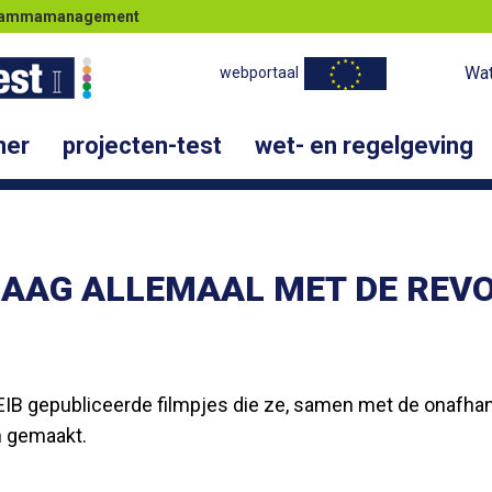
ogrammamanagement
Wat
webportaal
ner
projecten-test
wet- en regelgeving
HAAG ALLEMAAL MET DE REV
 EIB gepubliceerde filmpjes die ze, samen met de onafh
n gemaakt.