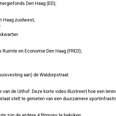
 Energiefonds Den Haag (ED);
n Haag zuidwest,
f
kkwartier.
ds Ruimte en Economie Den Haag (FRED);
huisvesting aan) de Waldorpstraat.
je van de Uithof. Deze korte video illustreert hoe een le
staat stelt te genieten van een duurzamere sportinfrastr
e zijn de andere 4 filmpjes te bekijken.