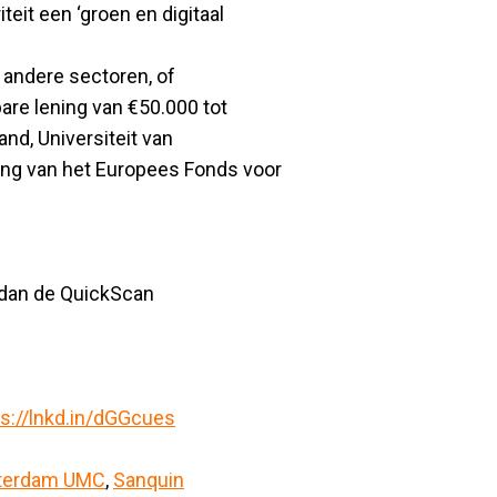
teit een ‘groen en digitaal
 andere sectoren, of
are lening van €50.000 tot
nd, Universiteit van
g van het Europees Fonds voor
l dan de QuickScan
ps://lnkd.in/dGGcues
terdam UMC
,
Sanquin