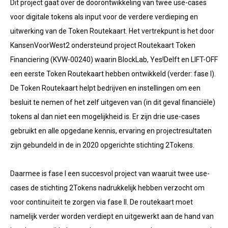
Dit project gaat over de doorontwikkeling van twee use-cases
voor digitale tokens als input voor de verdere verdieping en
uitwerking van de Token Routekaart. Het vertrekpunt is het door
KansenVoorWest2 ondersteund project Routekaart Token
Financiering (KVW-00240) waarin BlockLab, Yes!Delft en LIFT-OFF
een eerste Token Routekaart hebben ontwikkeld (verder: fase I).
De Token Routekaart helpt bedrijven en instellingen om een
besluit te nemen of het zelf uitgeven van (in dit geval financiële)
tokens al dan niet een mogelijkheid is. Er zijn drie use-cases
gebruikt en alle opgedane kennis, ervaring en projectresultaten
zijn gebundeld in de in 2020 opgerichte stichting 2Tokens.
Daarmee is fase I een succesvol project van waaruit twee use-
cases de stichting 2Tokens nadrukkelijk hebben verzocht om
voor continuïteit te zorgen via fase II. De routekaart moet
namelijk verder worden verdiept en uitgewerkt aan de hand van